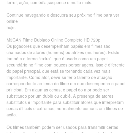
terror, ação, comédia,suspense e muito mais.
Continue navegando e descubra seu próximo filme para ver
online
hoje.
M3GAN Filme Dublado Online Completo HD 720p
Os jogadores que desempenham papéis em filmes são
chamados de atores (homens) ou atrizes (mulheres). Existe
também o termo “extra”, que é usado como um papel
secundário no filme com poucos personagens. Isso é diferente
do papel principal, que está se tornando cada vez mais
importante. Como ator, deve-se ter o talento de atuação
correspondente ao tema do filme em que desempenha o papel
principal. Em algumas cenas, o papel do ator pode ser
substituído por um dublê ou dublê. A presença de atores
substitutos é importante para substituir atores que interpretam
cenas difíceis e extremas, normalmente comuns em filmes de
ação.
Os filmes também podem ser usados para transmitir certas