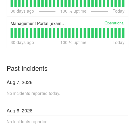
30
days ago
100
% uptime
Today
Operational
Management Portal (example)
30
days ago
100
% uptime
Today
Past Incidents
Aug
7
,
2026
No incidents reported today.
Aug
6
,
2026
No incidents reported.