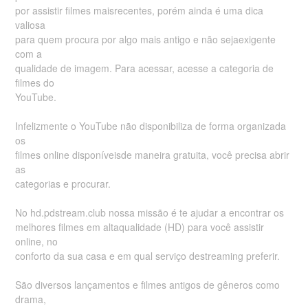
por assistir filmes maisrecentes, porém ainda é uma dica
valiosa
para quem procura por algo mais antigo e não sejaexigente
com a
qualidade de imagem. Para acessar, acesse a categoria de
filmes do
YouTube.
Infelizmente o YouTube não disponibiliza de forma organizada
os
filmes online disponíveisde maneira gratuita, você precisa abrir
as
categorias e procurar.
No hd.pdstream.club nossa missão é te ajudar a encontrar os
melhores filmes em altaqualidade (HD) para você assistir
online, no
conforto da sua casa e em qual serviço destreaming preferir.
São diversos lançamentos e filmes antigos de gêneros como
drama,