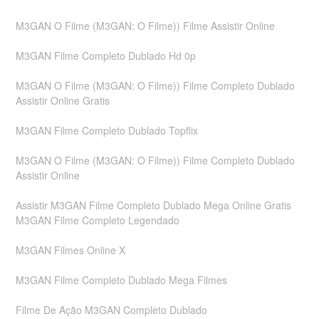
M3GAN O Filme (M3GAN: O Filme)) Filme Assistir Online
M3GAN Filme Completo Dublado Hd 0p
M3GAN O Filme (M3GAN: O Filme)) Filme Completo Dublado
Assistir Online Gratis
M3GAN Filme Completo Dublado Topflix
M3GAN O Filme (M3GAN: O Filme)) Filme Completo Dublado
Assistir Online
Assistir M3GAN Filme Completo Dublado Mega Online Gratis
M3GAN Filme Completo Legendado
M3GAN Filmes Online X
M3GAN Filme Completo Dublado Mega Filmes
Filme De Ação M3GAN Completo Dublado