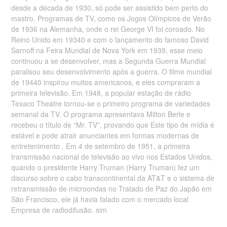
desde a década de 1930, só pode ser assistido bem perto do
mastro. Programas de TV, como os Jogos Olímpicos de Verão
de 1936 na Alemanha, onde o rei George VI foi coroado. No
Reino Unido em 19340 e com o lançamento do famoso David
Sarnoff na Feira Mundial de Nova York em 1939, esse meio
continuou a se desenvolver, mas a Segunda Guerra Mundial
paralisou seu desenvolvimento após a guerra. O filme mundial
de 19440 inspirou muitos americanos, e eles compraram a
primeira televisão. Em 1948, a popular estação de rádio
Texaco Theatre tornou-se o primeiro programa de variedades
semanal da TV. O programa apresentava Milton Berle e
recebeu o título de “Mr. TV”, provando que Este tipo de mídia é
estável e pode atrair anunciantes em formas modernas de
entretenimento . Em 4 de setembro de 1951, a primeira
transmissão nacional de televisão ao vivo nos Estados Unidos,
quando o presidente Harry Truman (Harry Truman) fez um
discurso sobre o cabo transcontinental da AT&T e o sistema de
retransmissão de microondas no Tratado de Paz do Japão em
São Francisco, ele já havia falado com o mercado local
Empresa de radiodifusão. sim